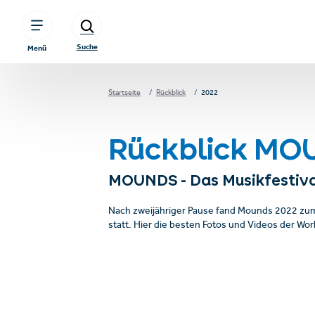
sr.table-of-contents
Konzerte
Workshops
Sundowner Konzert
Mounds erleben!
Zum Hauptinhalt springen
Zum Inhaltsverzeichnis springen
Zur Hauptnavigation springen
Suche
Menü
Startseite
Rückblick
2022
Rückblick MO
MOUNDS - Das Musikfestival
Nach zweijähriger Pause fand Mounds 2022 zum 
statt. Hier die besten Fotos und Videos der Wo