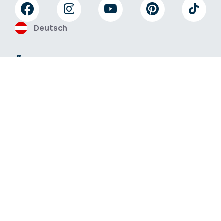
Deutsch
Über uns
Anreise
Jobs
Kontakt
Newsletter
Tourismusverband Serfaus-Fiss-Ladis
Gänsackerweg 2
6534 Serfaus
+43/5476/6239
info@serfaus-fiss-ladis.at